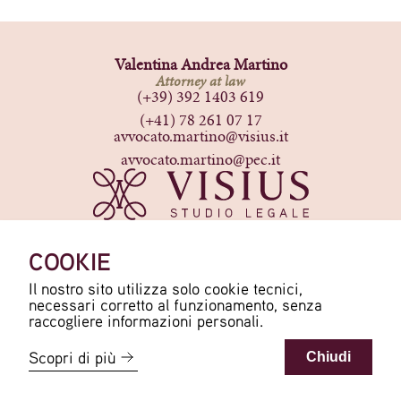
Valentina Andrea Martino
Attorney at law
(+39) 392 1403 619
(+41) 78 261 07 17
avvocato.martino@visius.it
avvocato.martino@pec.it
Milano · Como
Si riceve su appuntamento
COOKIE
Viale Luigi Majno 9, 20122,
Milano (MI)
Il nostro sito utilizza solo cookie tecnici,
necessari corretto al funzionamento, senza
raccogliere informazioni personali.
Scopri di più
Chiudi
Privacy Policy
|
Cookie Policy
Copyright© 2026 | VISIUS Studio Legale